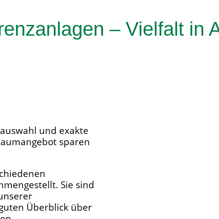
enzanlagen – Vielfalt in 
alauswahl und exakte
 Raumangebot sparen
rschiedenen
mengestellt. Sie sind
 unserer
guten Überblick über
gen.