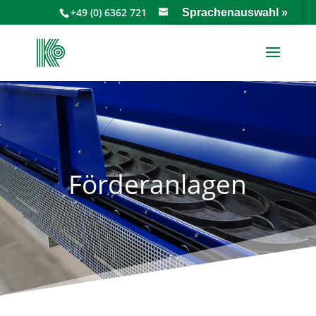
+49 (0) 6362 721
info@keiperkg.de
Sprachenauswahl »
Förderanlagen