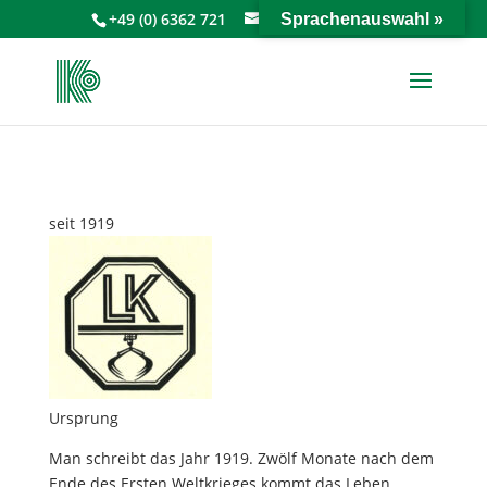
+49 (0) 6362 721
info@keiperkg.de
Sprachenauswahl »
seit 1919
Ursprung
Man schreibt das Jahr 1919. Zwölf Monate nach dem
Ende des Ersten Weltkrieges kommt das Leben