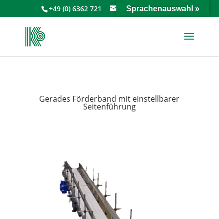
+49 (0) 6362 721
info@keiperkg.de
Sprachenauswahl »
Gerades Förderband mit einstellbarer
Seitenführung