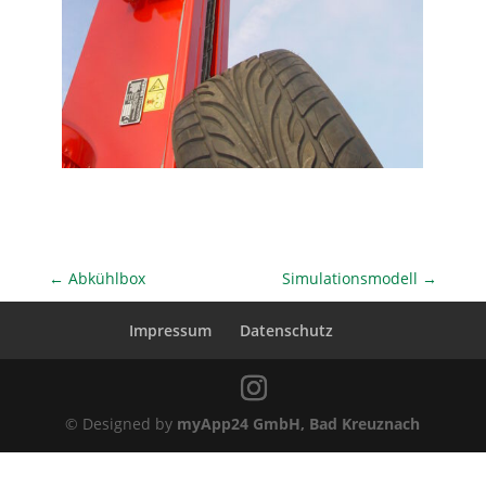
←
Abkühlbox
Simulationsmodell
→
Impressum
Datenschutz
© Designed by
myApp24 GmbH, Bad Kreuznach