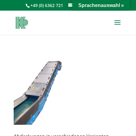
+49 (0) 6362 721
info@keiperkg.de
Sprachenauswahl »