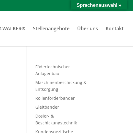
Sprachenauswahl »
R-WALKER®
Stellenangebote
Über uns
Kontakt
Födertechnischer
Anlagenbau
Maschinenbeschickung &
Entsorgung
Rollenförderbänder
Gleitbänder
Dosier- &
Beschickungstechnik
Kundenspezifische