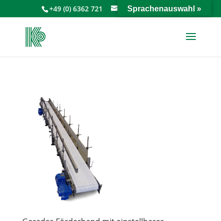
+49 (0) 6362 721
info@keiperkg.de
Sprachenauswahl »